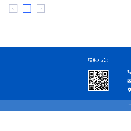
<
1
>
联系方式：
天