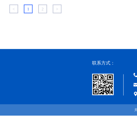
<
1
2
>
联系方式：
天